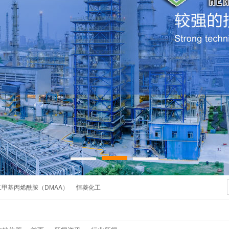
二甲基丙烯酰胺（DMAA）
恒菱化工