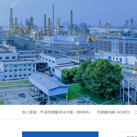
热门搜索：
甲基丙烯酸异冰片酯（IBOMA）
丙烯酰吗啉 (ACMO)