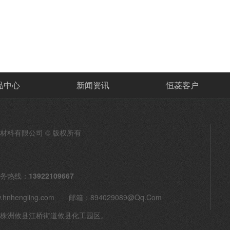
品中心
新闻资讯
恒菱客户
材料有限公司 © 版权所有
务热线：
13922109667
hnhengling.com 邮箱：
894029089@qq.com
株洲攸县江桥街道攸县化工园区。