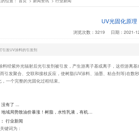
在的位置：
首页
>
新闻资讯
>
行业新闻
UV光固化原理
浏览次数：
3219
日期：
2021-12
可引发UV涂料的引发剂
料经紫外光辐射后光引发剂被引发，产生游离子基或离子，这些游离基或
而引发聚合、交联和接枝反应，使树脂(UV涂料、油墨、粘合剂等)在数
此，一个完整的光固化过程结束。
没有了 ...
2
地域局势致油价暴涨！树脂，水性乳液，有机…
1
3
：
行业新闻
关键词为：